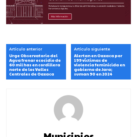
Artículo anterior
Artículo siguiente
Urge Observatorio del
Alertan en Oaxaca por
Agua frenar ecocidio de
199 víctimas de
60 mil has en cordillera
violencia feminicida en
norte de los Valles
gobierno de Jara;
Centrales de Oaxaca
suman 90 en 2024
Municipios