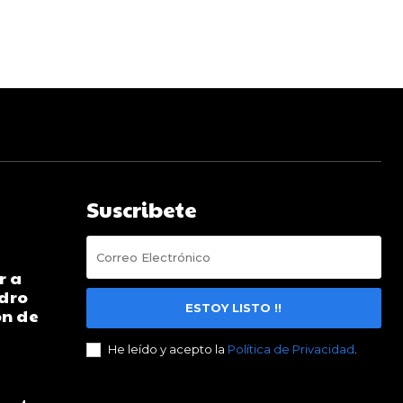
Suscribete
r a
ndro
ESTOY LISTO !!
ón de
He leído y acepto la
Política de Privacidad
.