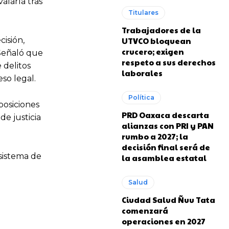
alarla tras
Titulares
Trabajadores de la
UTVCO bloquean
isión,
crucero; exigen
 Señaló que
respeto a sus derechos
 delitos
laborales
so legal.
Política
posiciones
PRD Oaxaca descarta
e justicia
alianzas con PRI y PAN
rumbo a 2027; la
decisión final será de
 sistema de
la asamblea estatal
Salud
Ciudad Salud Ñuu Tata
comenzará
operaciones en 2027