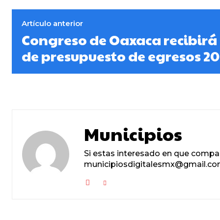
Artículo anterior
Congreso de Oaxaca recibirá
de presupuesto de egresos 20
Municipios
Si estas interesado en que compa
municipiosdigitalesmx@gmail.com,