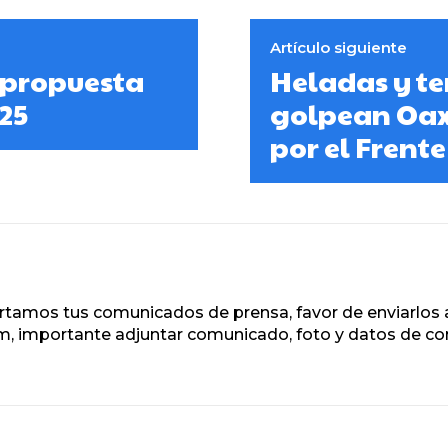
Artículo siguiente
 propuesta
Heladas y t
25
golpean Oax
por el Frente
rtamos tus comunicados de prensa, favor de enviarlos a
 importante adjuntar comunicado, foto y datos de co