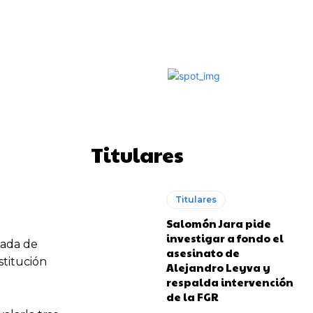
Impresión
Telegram
Copy URL
Titulares
Titulares
Salomón Jara pide
investigar a fondo el
gada de
asesinato de
stitución
Alejandro Leyva y
respalda intervención
de la FGR