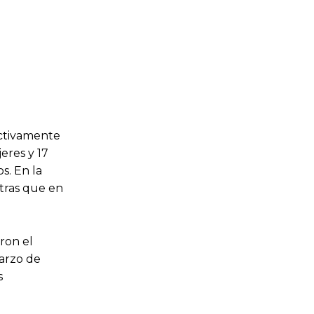
ctivamente
eres y 17
s. En la
tras que en
ron el
marzo de
s