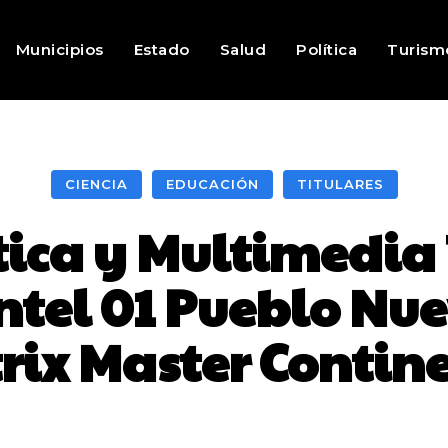
Municipios
Estado
Salud
Política
Turism
CIENCIA
EDUCACIÓN
TITULARES
tica y Multimedia
tel 01 Pueblo Nuev
ix Master Contine