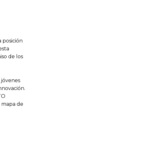
 posición
esta
iso de los
 jóvenes
innovación.
MTO
l mapa de