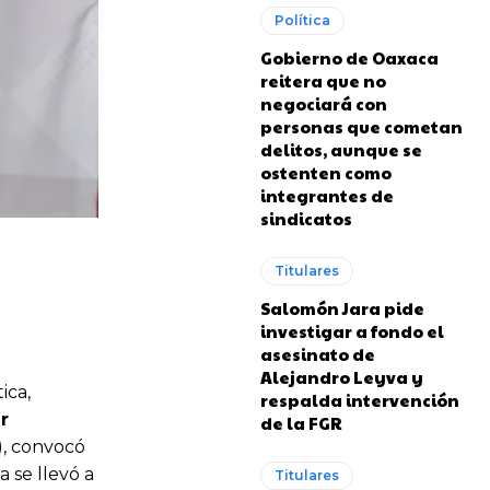
Política
Gobierno de Oaxaca
reitera que no
negociará con
personas que cometan
delitos, aunque se
ostenten como
integrantes de
sindicatos
Titulares
Salomón Jara pide
investigar a fondo el
asesinato de
Alejandro Leyva y
ica,
respalda intervención
r
de la FGR
), convocó
 se llevó a
Titulares