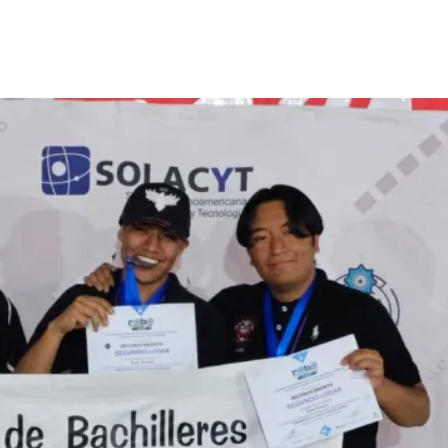
nterest
WhatsApp
ReddIt
Email