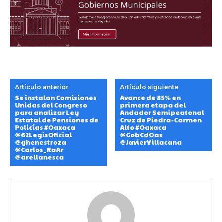
Artículo anterior
Artículo siguiente
Se instalan Comisiones
Avance de 85% en
Unidas del Congreso
primera etapa del
para analizar Ley
Andador Semipeatonal
Estatal de Pensiones de
Cruz de Piedra-Carmen
Policías #Oaxaca
Alto #Oaxaca
@62LegisOficial
@GobCdOax
@ghenestroza
@JavierVillacana
@Carlos_RaAr
@arellanesca