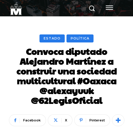
ESTADO
POLÍTICA
Convoca diputado
Alejandro Martínez a
construir una sociedad
multicultural #Oaxaca
@alexayuuk
@62LegisOficial
Facebook
X
Pinterest