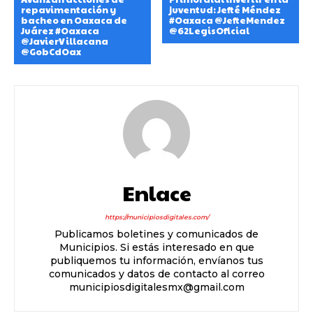
repavimentación y
juventud: Jefté Méndez
bacheo en Oaxaca de
#Oaxaca @JefteMendez
Juárez #Oaxaca
@62LegisOficial
@JavierVillacana
@GobCdOax
Enlace
https://municipiosdigitales.com/
Publicamos boletines y comunicados de
Municipios. Si estás interesado en que
publiquemos tu información, envíanos tus
comunicados y datos de contacto al correo
municipiosdigitalesmx@gmail.com