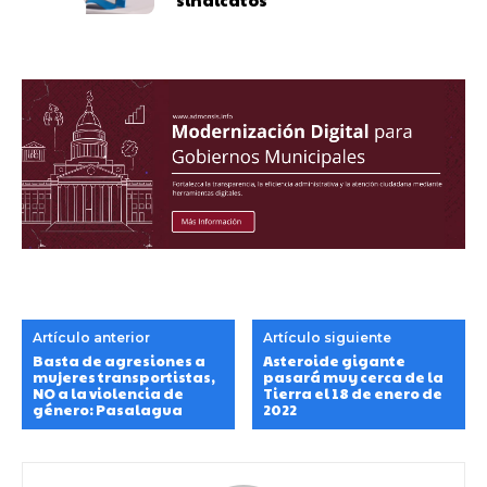
Artículo anterior
Artículo siguiente
Basta de agresiones a
Asteroide gigante
mujeres transportistas,
pasará muy cerca de la
NO a la violencia de
Tierra el 18 de enero de
género: Pasalagua
2022