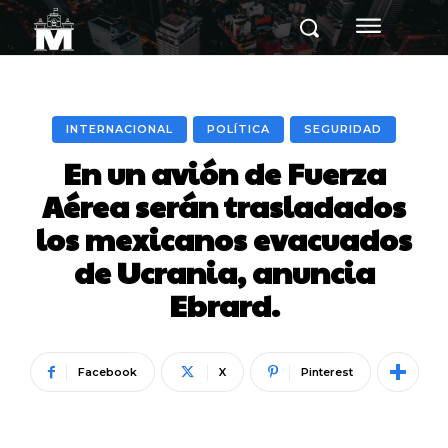
INTERNACIONAL
POLÍTICA
SEGURIDAD
En un avión de Fuerza
Aérea serán trasladados
los mexicanos evacuados
de Ucrania, anuncia
Ebrard.
Facebook
X
Pinterest