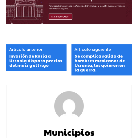
Artículo anterior
Artículo siguiente
Invasión de Rusia a
Se complica salida de
Ucrania dispara precios
hombres mexicanos de
del maíz y el trigo
Ucrania, los quieren en
la guerra.
Municipios