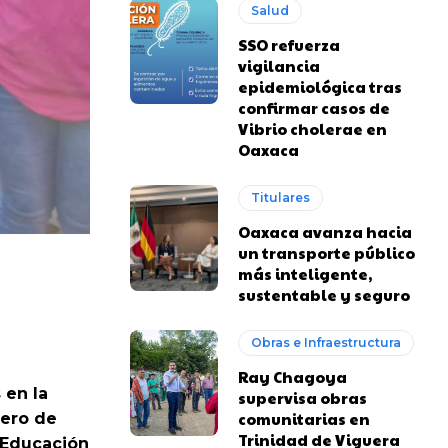
Salud
SSO refuerza
vigilancia
epidemiológica tras
confirmar casos de
Vibrio cholerae en
Oaxaca
Titulares
Oaxaca avanza hacia
un transporte público
más inteligente,
sustentable y seguro
Obras e Infraestructura
Ray Chagoya
 en la
supervisa obras
comunitarias en
cero de
Trinidad de Viguera
e Educación