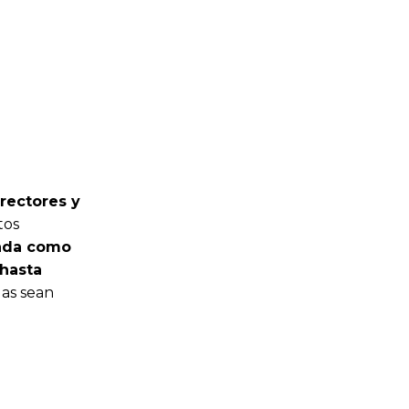
irectores y
tos
lada como
 hasta
das sean