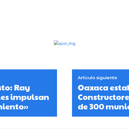
Artículo siguiente
sto: Ray
Oaxaca estab
les impulsan
Constructore
miento»
de 300 munic