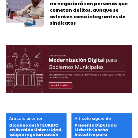
no negociará con personas que
cometan delitos, aunque se
ostenten como integrantes de
sindicatos
Artículo anterior
Artículo siguiente
Bloqueo del STEUABJO
Presenta Diputada
en Avenida Universidad,
Lizbeth Concha
exigen regularización
Iniciativa para