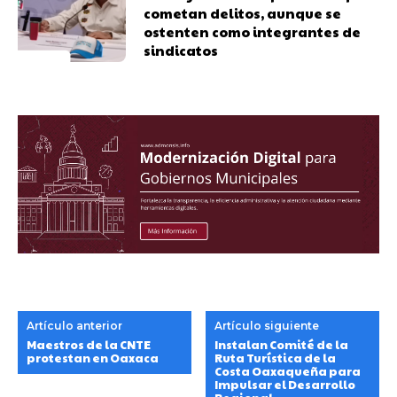
cometan delitos, aunque se
ostenten como integrantes de
sindicatos
Artículo anterior
Artículo siguiente
Maestros de la CNTE
Instalan Comité de la
protestan en Oaxaca
Ruta Turística de la
Costa Oaxaqueña para
Impulsar el Desarrollo