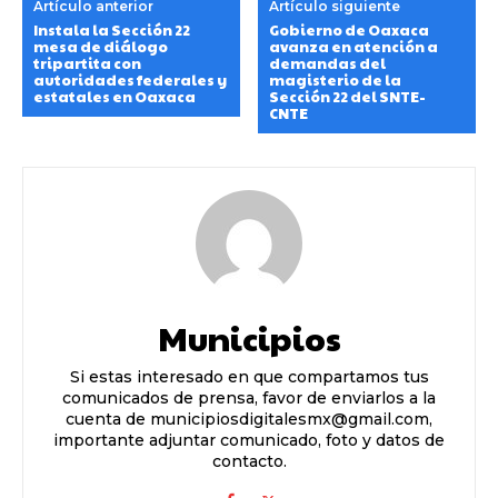
Artículo anterior
Artículo siguiente
Instala la Sección 22
Gobierno de Oaxaca
mesa de diálogo
avanza en atención a
tripartita con
demandas del
autoridades federales y
magisterio de la
estatales en Oaxaca
Sección 22 del SNTE-
CNTE
Municipios
Si estas interesado en que compartamos tus
comunicados de prensa, favor de enviarlos a la
cuenta de municipiosdigitalesmx@gmail.com,
importante adjuntar comunicado, foto y datos de
contacto.