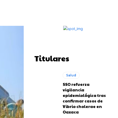
Impresión
Telegram
Copy URL
Titulares
Salud
SSO refuerza
vigilancia
epidemiológica tras
confirmar casos de
Vibrio cholerae en
Oaxaca