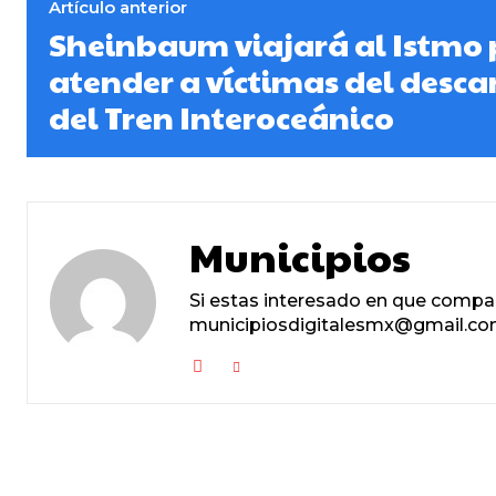
Artículo anterior
Sheinbaum viajará al Istmo
atender a víctimas del desca
del Tren Interoceánico
Municipios
Si estas interesado en que compa
municipiosdigitalesmx@gmail.com,