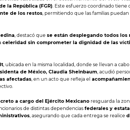
 de la República (FGR)
. Este esfuerzo coordinado tiene
nte de los restos
, permitiendo que las familias pueda
Medina
, destacó que
se están desplegando todos los 
la
celeridad sin comprometer la dignidad de las víct
lt
, ubicada en la misma localidad, donde se llevan a cabo
sidenta de México, Claudia Sheinbaum
, acudió pers
ias afectadas
, en un acto que refleja el
acompañamient
ctivo.
creto a cargo del Ejército Mexicano
resguarda la zon
ncionarios de distintas dependencias
federales y estata
inistrativos
, asegurando que cada entrega se realice
d