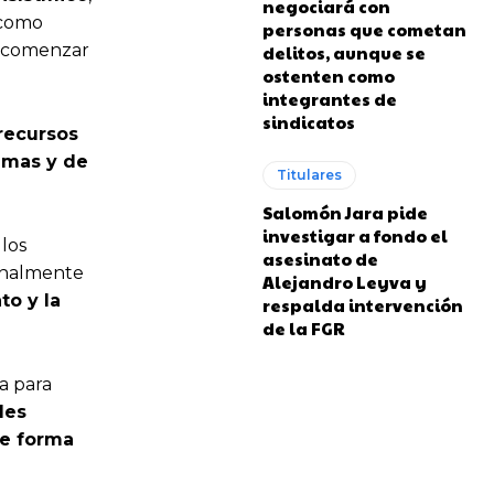
negociará con
 como
personas que cometan
n comenzar
delitos, aunque se
ostenten como
integrantes de
sindicatos
recursos
imas y de
Titulares
Salomón Jara pide
investigar a fondo el
 los
asesinato de
onalmente
Alejandro Leyva y
o y la
respalda intervención
de la FGR
a para
les
e forma