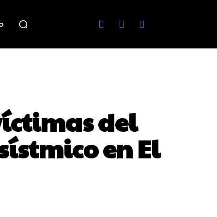
o
víctimas del
sístmico en El