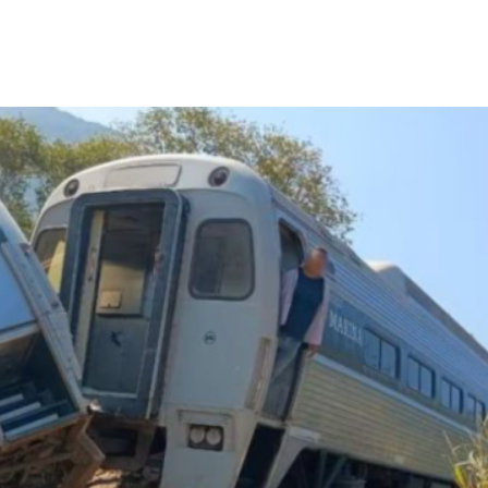
nterest
WhatsApp
ReddIt
Email