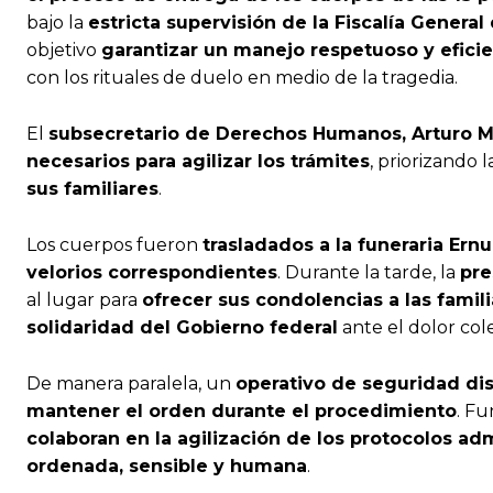
bajo la
estricta supervisión de la Fiscalía General
objetivo
garantizar un manejo respetuoso y eficie
con los rituales de duelo en medio de la tragedia.
El
subsecretario de Derechos Humanos, Arturo 
necesarios para agilizar los trámites
, priorizando 
sus familiares
.
Los cuerpos fueron
trasladados a la funeraria Ernu
velorios correspondientes
. Durante la tarde, la
pre
al lugar para
ofrecer sus condolencias a las famil
solidaridad del Gobierno federal
ante el dolor cole
De manera paralela, un
operativo de seguridad dis
mantener el orden durante el procedimiento
. Fu
colaboran en la agilización de los protocolos adm
ordenada, sensible y humana
.