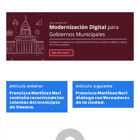
Artículo anterior
Artículo siguiente
Francisco Martínez Neri
Francisco Martínez Neri
continúa recorriendo las
dialoga con Voceadores
colonias del municipio
de la ciudad.
de Oaxaca.