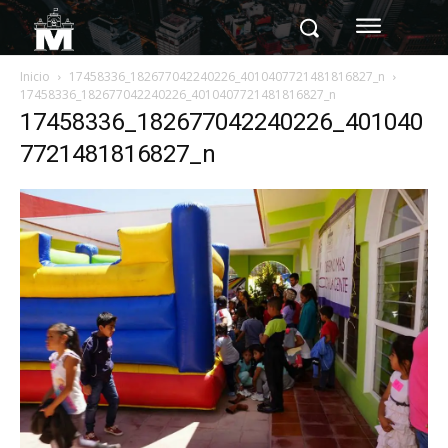
Inicio
17458336_182677042240226_4010407721481816827_n
17458336_182677042240226_4010407721481816827_n
17458336_182677042240226_401040
7721481816827_n