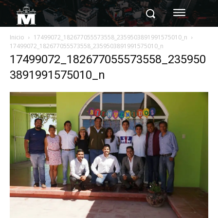
Inicio
17499072_182677055573558_2359503891991575010_n
17499072_182677055573558_2359503891991575010_n
17499072_182677055573558_235950
3891991575010_n