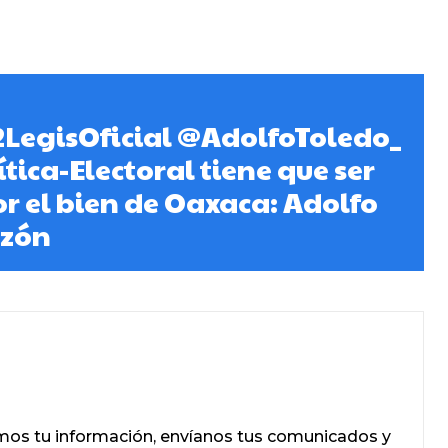
LegisOficial @AdolfoToledo_
tica-Electoral tiene que ser
 el bien de Oaxaca: Adolfo
nzón
mos tu información, envíanos tus comunicados y