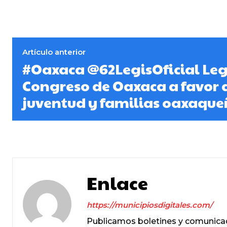
Artículo anterior
#Oaxaca @62LegisOficial Leg
Congreso de Oaxaca a favor d
juventud y familias oaxaqu
Enlace
https://municipiosdigitales.com/
Publicamos boletines y comunicad