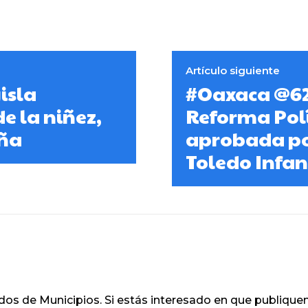
Artículo siguiente
isla
#Oaxaca @62
e la niñez,
Reforma Polí
eña
aprobada por
Toledo Infa
os de Municipios. Si estás interesado en que publique