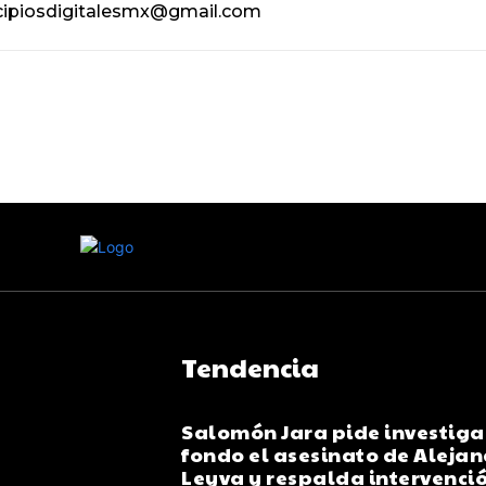
icipiosdigitalesmx@gmail.com
Tendencia
Salomón Jara pide investiga
fondo el asesinato de Aleja
Leyva y respalda intervenci