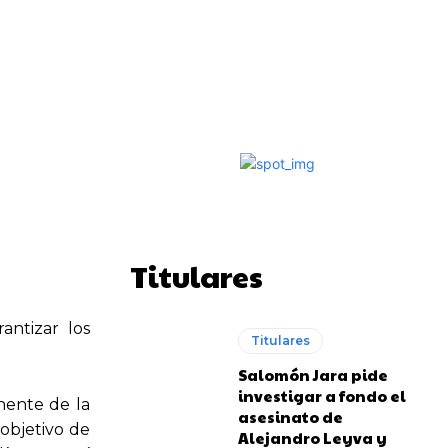
Impresión
Telegram
Copy URL
Titulares
antizar los
Titulares
Salomón Jara pide
investigar a fondo el
nente de la
asesinato de
 objetivo de
Alejandro Leyva y