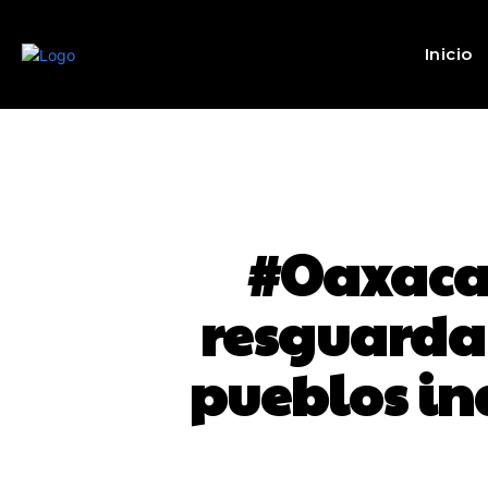
Inicio
#Oaxaca 
resguardar
pueblos in