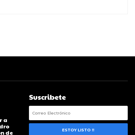
Suscribete
r a
ndro
ESTOY LISTO !!
ón de