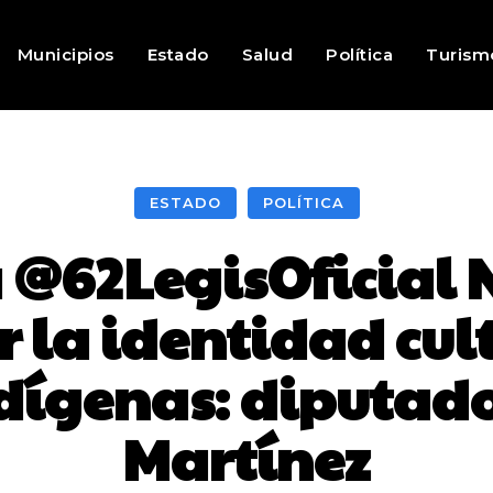
Municipios
Estado
Salud
Política
Turism
ESTADO
POLÍTICA
@62LegisOficial 
 la identidad cult
dígenas: diputad
Martínez