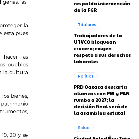
ígenas, así
respalda intervención
de la FGR
Titulares
 proteger la
de esta pues
Trabajadores de la
UTVCO bloquean
crucero; exigen
respeto a sus derechos
 hacer las
laborales
los pueblos
 la cultura
Política
PRD Oaxaca descarta
alianzas con PRI y PAN
 los bienes,
rumbo a 2027; la
 patrimonio
decisión final será de
strumentos,
la asamblea estatal
Salud
19, 20 y se
Ciudad Salud Ñuu Tata