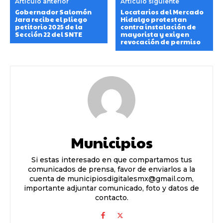
Artículo anterior
Artículo siguiente
Gobernador Salomón
Locatarios del Mercado
Jara recibe el pliego
Hidalgo protestan
petitorio 2025 de la
contra instalación de
Sección 22 del SNTE
mayorista y exigen
revocación de permiso
Municipios
Si estas interesado en que compartamos tus
comunicados de prensa, favor de enviarlos a la
cuenta de municipiosdigitalesmx@gmail.com,
importante adjuntar comunicado, foto y datos de
contacto.