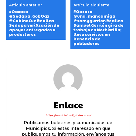
Artículo anterior
Artículo siguiente
#Oaxaca
#Oaxaca
@Sedapa_GobOax
@una_manoamiga
@GabinoCue Realiza
@samygurrion Realiza
Sedapa verificación de
Samuel Gurrión gira de
apoyos entregados a
trabajo en Nochixtlán;
productores
lleva servicios en
beneficio de
pobladores
Enlace
https://municipiosdigitales.com/
Publicamos boletines y comunicados de
Municipios. Si estás interesado en que
publiquemos tu información, envíanos tus