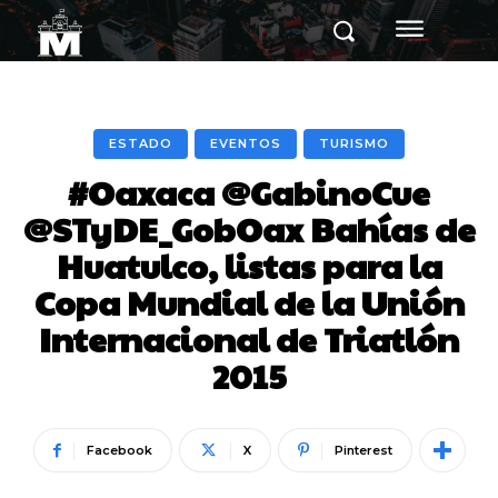
ESTADO
EVENTOS
TURISMO
#Oaxaca @GabinoCue
@STyDE_GobOax Bahías de
Huatulco, listas para la
Copa Mundial de la Unión
Internacional de Triatlón
2015
Facebook
X
Pinterest