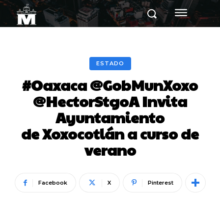
ESTADO
#Oaxaca @GobMunXoxo
@HectorStgoA Invita
Ayuntamiento
de Xoxocotlán a curso de
verano
Facebook
X
Pinterest