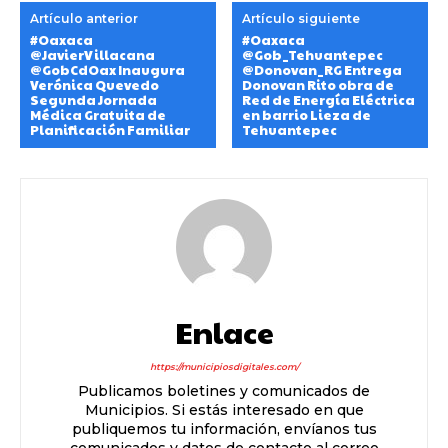
Artículo anterior
Artículo siguiente
#Oaxaca
#Oaxaca
@JavierVillacana
@Gob_Tehuantepec
@GobCdOax Inaugura
@Donovan_RG Entrega
Verónica Quevedo
Donovan Rito obra de
Segunda Jornada
Red de Energía Eléctrica
Médica Gratuita de
en barrio Lieza de
Planificación Familiar
Tehuantepec
Enlace
https://municipiosdigitales.com/
Publicamos boletines y comunicados de
Municipios. Si estás interesado en que
publiquemos tu información, envíanos tus