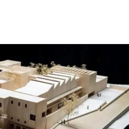
nterest
WhatsApp
ReddIt
Email