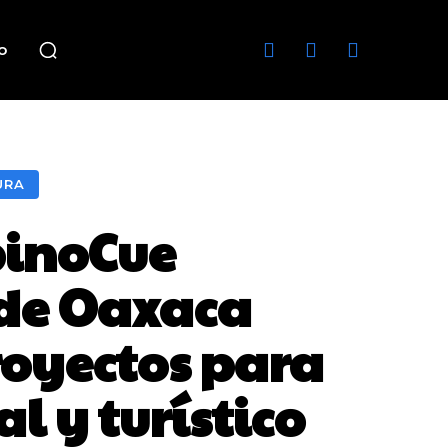
o
URA
inoCue
 de Oaxaca
royectos para
l y turístico