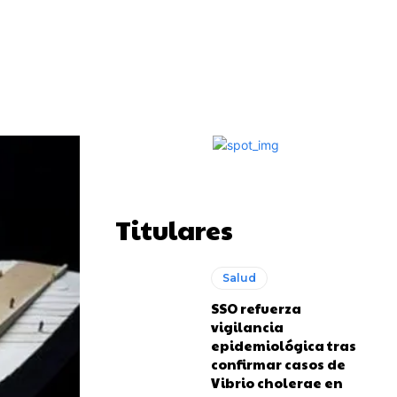
Impresión
Telegram
Copy URL
Titulares
Salud
SSO refuerza
vigilancia
epidemiológica tras
confirmar casos de
Vibrio cholerae en