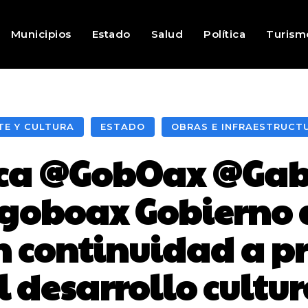
Municipios
Estado
Salud
Política
Turism
TE Y CULTURA
ESTADO
OBRAS E INFRAESTRUCT
ca @GobOax @Gab
goboax Gobierno
n continuidad a p
 desarrollo cultura