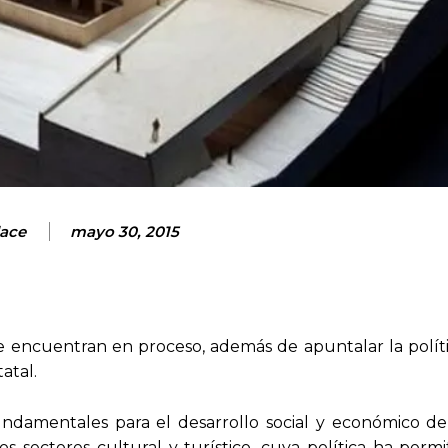
ace
mayo 30, 2015
e encuentran en proceso, además de apuntalar la políti
atal.
undamentales para el desarrollo social y económico del
s sectores cultural y turístico, cuya política ha permi