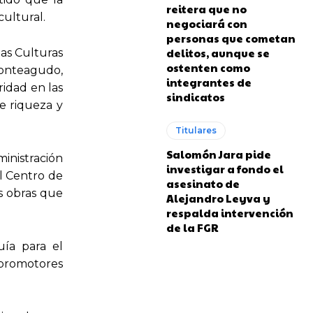
reitera que no
cultural.
negociará con
personas que cometan
delitos, aunque se
las Culturas
ostenten como
Monteagudo,
integrantes de
ridad en las
sindicatos
e riqueza y
Titulares
Salomón Jara pide
ministración
investigar a fondo el
l Centro de
asesinato de
as obras que
Alejandro Leyva y
respalda intervención
de la FGR
ía para el
 promotores