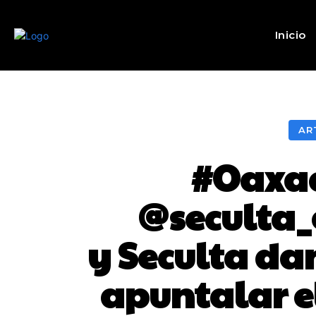
Inicio
AR
#Oaxa
@seculta_
y Seculta da
apuntalar el