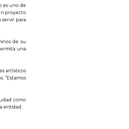
to es uno de
 un proyecto
 servir para
minos de su
permita una
s artísticos
os. “Estamos
ciudad como
a entidad.