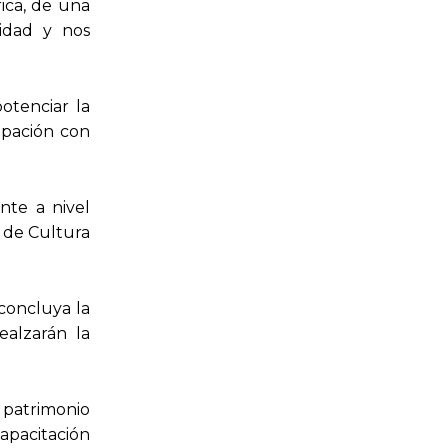
rica, de una
tidad y nos
otenciar la
cipación con
nte a nivel
l de Cultura
 concluya la
ealzarán la
 patrimonio
capacitación