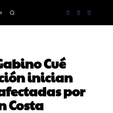
o
Gabino Cué
ión inician
afectadas por
n Costa