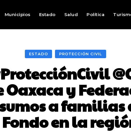
Municipios
Estado
Salud
Política
Turism
ESTADO
PROTECCIÓN CIVIL
ProtecciónCivil @
e Oaxaca y Federac
nsumos a familias 
 Fondo en la regió