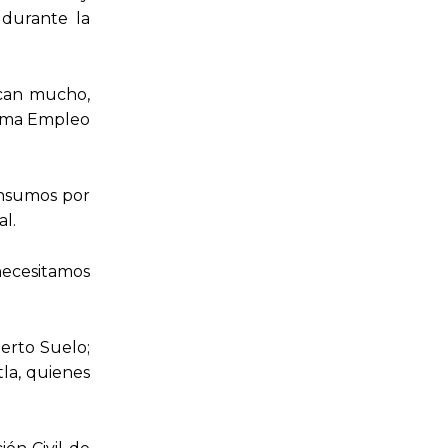
 durante la
ican mucho,
rama Empleo
insumos por
l.
necesitamos
erto Suelo;
la, quienes