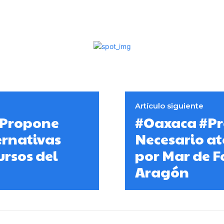
Artículo siguiente
 Propone
#Oaxaca #Pr
ernativas
Necesario at
ursos del
por Mar de F
Aragón