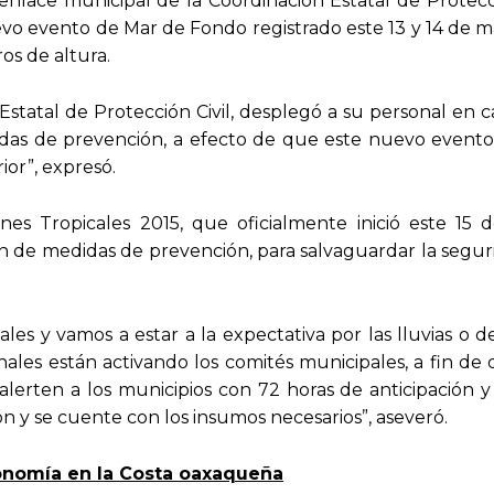
nlace municipal de la Coordinación Estatal de Protecci
vo evento de Mar de Fondo registrado este 13 y 14 de ma
ros de altura.
 Estatal de Protección Civil, desplegó a su personal en
medidas de prevención, a efecto de que este nuevo event
or”, expresó.
es Tropicales 2015, que oficialmente inició este 15 
 de medidas de prevención, para salvaguardar la segurid
ales y vamos a estar a la expectativa por las lluvias o 
nales están activando los comités municipales, a fin de
lerten a los municipios con 72 horas de anticipación 
ón y se cuente con los insumos necesarios”, aseveró.
conomía en la Costa oaxaqueña