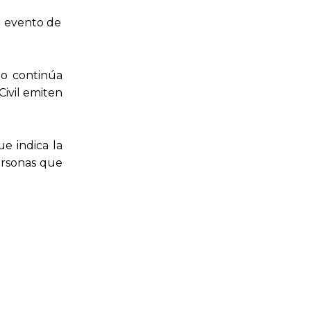
l evento de
mo continúa
ivil emiten
e indica la
ersonas que