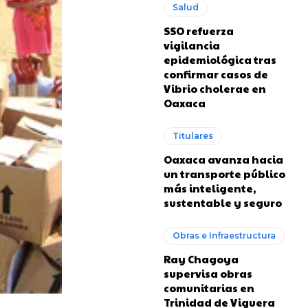
Salud
SSO refuerza
vigilancia
epidemiológica tras
confirmar casos de
Vibrio cholerae en
Oaxaca
Titulares
Oaxaca avanza hacia
un transporte público
más inteligente,
sustentable y seguro
Obras e Infraestructura
Ray Chagoya
supervisa obras
comunitarias en
Trinidad de Viguera