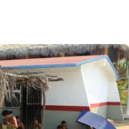
nterest
WhatsApp
ReddIt
Email