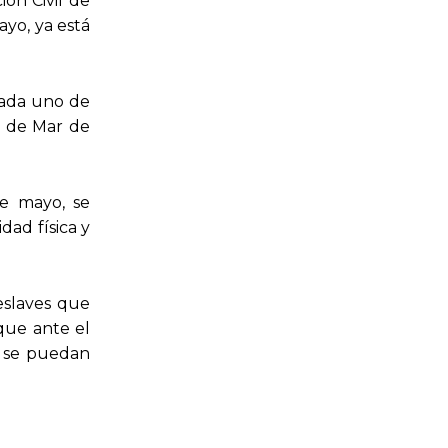
ón Civil de
yo, ya está
 cada uno de
o de Mar de
de mayo, se
ad física y
deslaves que
 que ante el
y se puedan