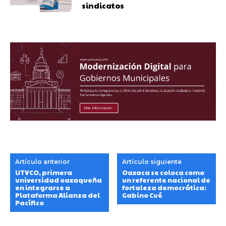
sindicatos
Artículo anterior
Artículo siguiente
UTVCO, primera
Oaxaca se coloca como
universidad oaxaqueña
un referente nacional de
en integrarse a
fortaleza democrática:
Plataforma Alianza del
Gabino Cué
Pacífico