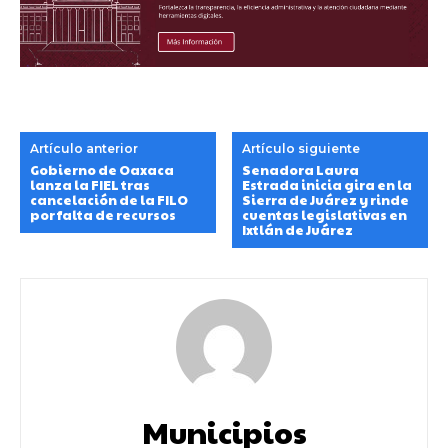
Artículo anterior
Artículo siguiente
Gobierno de Oaxaca
Senadora Laura
lanza la FIEL tras
Estrada inicia gira en la
cancelación de la FILO
Sierra de Juárez y rinde
por falta de recursos
cuentas legislativas en
Ixtlán de Juárez
Municipios