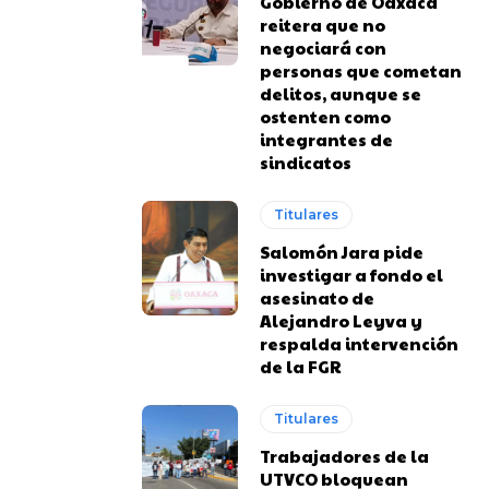
Gobierno de Oaxaca
reitera que no
negociará con
personas que cometan
delitos, aunque se
ostenten como
integrantes de
sindicatos
Titulares
Salomón Jara pide
investigar a fondo el
asesinato de
Alejandro Leyva y
respalda intervención
de la FGR
Titulares
Trabajadores de la
UTVCO bloquean