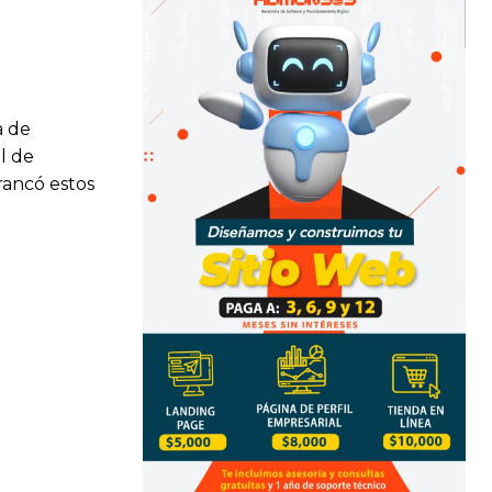
a de
l de
rrancó estos