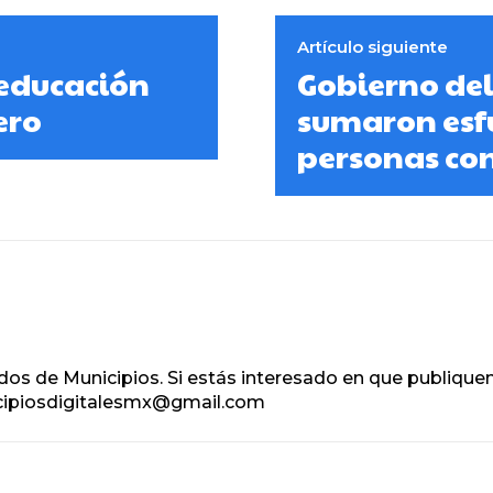
Artículo siguiente
 educación
Gobierno del
ero
sumaron esfu
personas con
os de Municipios. Si estás interesado en que publique
icipiosdigitalesmx@gmail.com