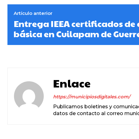
Artículo anterior
Entrega IEEA certificados de
básica en Cuilapam de Guerr
Enlace
https://municipiosdigitales.com/
Publicamos boletines y comunicad
datos de contacto al correo mun