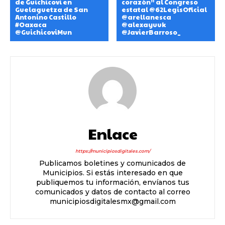
de Guichicovi en
corazón” al Congreso
Guelaguetza de San
estatal @62LegisOficial
Antonino Castillo
@arellanesca
#Oaxaca
@alexayuuk
@GuichicoviMun
@JavierBarroso_
Enlace
https://municipiosdigitales.com/
Publicamos boletines y comunicados de
Municipios. Si estás interesado en que
publiquemos tu información, envíanos tus
comunicados y datos de contacto al correo
municipiosdigitalesmx@gmail.com