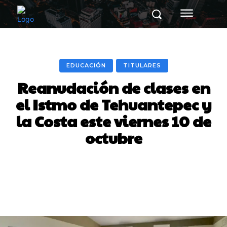
EDUCACIÓN
TITULARES
Reanudación de clases en
el Istmo de Tehuantepec y
la Costa este viernes 10 de
octubre
Facebook
X
Pinterest
Whats