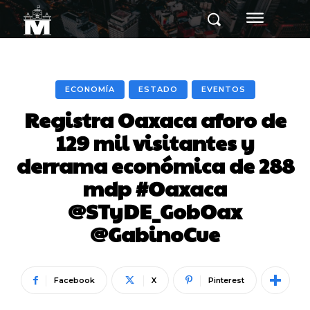
ECONOMÍA
ESTADO
EVENTOS
Registra Oaxaca aforo de
129 mil visitantes y
derrama económica de 288
mdp #Oaxaca
@STyDE_GobOax
@GabinoCue
Facebook
X
Pinterest