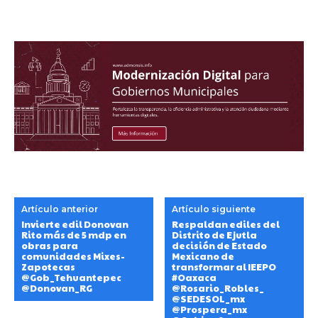
Artículo anterior
Artículo siguiente
Invierte edil Donovan
Respaldan ediles del
Rito más de 5 mdp en
Distrito de Ejutla
obras para
decisión de Estado
comunidades Mixes-
Mexicano de
Zapotecas
transformar al IEEPO
@Gob_Tehuantepec
#Oaxaca
@Donovan_RG
@Rosario_Robles_
@SEDESOL_mx
@Prospera_mx