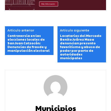
Artículo anterior
Artículo siguiente
Controversia en las
Locatarios del Mercado
elecciones locales de
Benito Juárez Maza
San Juan Cotzocón:
denuncian presunto
Denuncias de fraude y
favoritismo y abuso de
manipulación electoral
poder por parte de
autoridades
municipales
Municipios