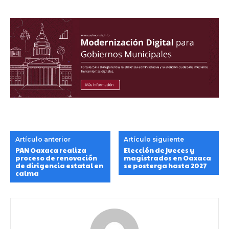
Artículo anterior
Artículo siguiente
PAN Oaxaca realiza
Elección de jueces y
proceso de renovación
magistrados en Oaxaca
de dirigencia estatal en
se posterga hasta 2027
calma