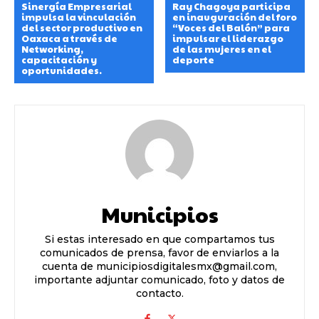
Sinergía Empresarial
Ray Chagoya participa
impulsa la vinculación
en inauguración del foro
del sector productivo en
“Voces del Balón” para
Oaxaca a través de
impulsar el liderazgo
Networking,
de las mujeres en el
capacitación y
deporte
oportunidades.
Municipios
Si estas interesado en que compartamos tus
comunicados de prensa, favor de enviarlos a la
cuenta de municipiosdigitalesmx@gmail.com,
importante adjuntar comunicado, foto y datos de
contacto.