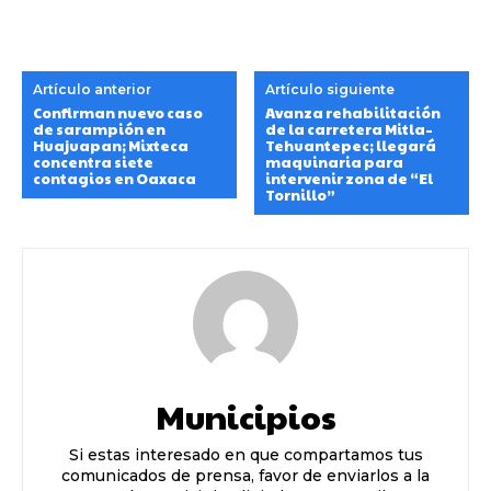
Artículo anterior
Artículo siguiente
Confirman nuevo caso
Avanza rehabilitación
de sarampión en
de la carretera Mitla–
Huajuapan; Mixteca
Tehuantepec; llegará
concentra siete
maquinaria para
contagios en Oaxaca
intervenir zona de “El
Tornillo”
Municipios
Si estas interesado en que compartamos tus
comunicados de prensa, favor de enviarlos a la