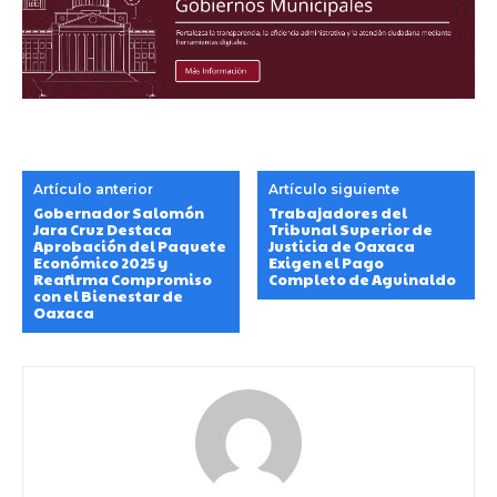
Artículo anterior
Artículo siguiente
Gobernador Salomón
Trabajadores del
Jara Cruz Destaca
Tribunal Superior de
Aprobación del Paquete
Justicia de Oaxaca
Económico 2025 y
Exigen el Pago
Reafirma Compromiso
Completo de Aguinaldo
con el Bienestar de
Oaxaca