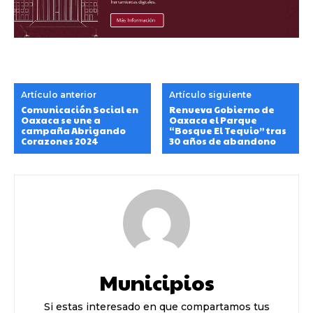
Artículo anterior
Artículo siguiente
Comunicación Social en
Renueva Gobierno de
Oaxaca se une a
Oaxaca el Parque
campaña Abrigando
“Bosque El Tequio” tras
Corazones 2024
30 años de abandono
Municipios
Si estas interesado en que compartamos tus