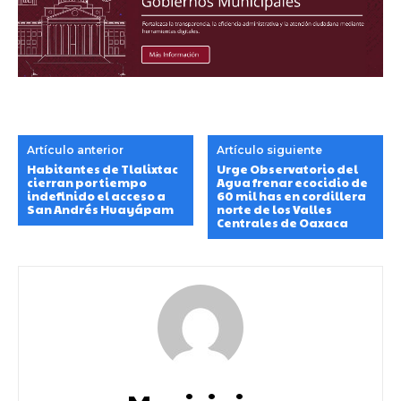
Artículo anterior
Artículo siguiente
Habitantes de Tlalixtac
Urge Observatorio del
cierran por tiempo
Agua frenar ecocidio de
indefinido el acceso a
60 mil has en cordillera
San Andrés Huayápam
norte de los Valles
Centrales de Oaxaca