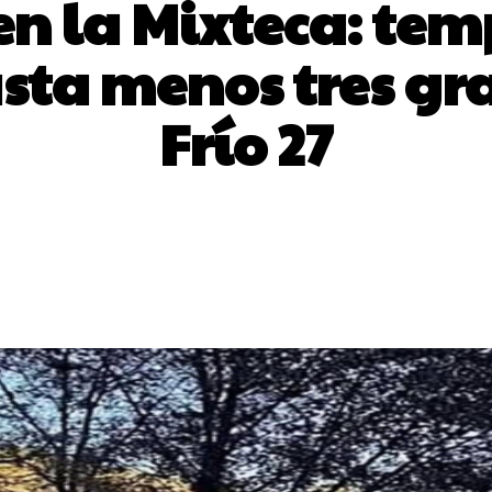
n la Mixteca: te
sta menos tres gra
Frío 27
erest
WhatsApp
ReddIt
Email