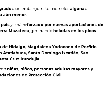
 grados
; sin embargo, este miércoles
algunas
ca aún menor
.
 país
y será
reforzado por nuevas aportaciones de
Sierra Mazateca
, generando
heladas en los picos
 de Hidalgo, Magdalena Yodocono de Porfirio
n Atatlahuca, Santo Domingo Ixcatlán, San
anta Cruz Itundujia
.
 con
niñas, niños, personas adultas mayores y
ndaciones de Protección Civil
.