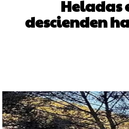
Heladas e
descienden ha
CUOTA
Facebook
X
Pint