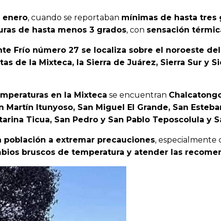
e enero
, cuando se reportaban
mínimas de hasta tres
uras de hasta menos 3 grados
, con
sensación térmi
nte Frío número 27 se localiza sobre el noroeste del
ltas de la Mixteca, la Sierra de Juárez, Sierra Sur y 
emperaturas en la Mixteca
se encuentran
Chalcatongo
n Martín Itunyoso, San Miguel El Grande, San Esteba
arina Ticua, San Pedro y San Pablo Teposcolula y S
a población a extremar precauciones
, especialmente
ambios bruscos de temperatura y atender las recome