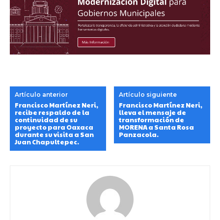
Artículo anterior
Artículo siguiente
Francisco Martínez Neri,
Francisco Martínez Neri,
recibe respaldo de la
lleva el mensaje de
continuidad de su
transformación de
proyecto para Oaxaca
MORENA a Santa Rosa
durante su visita a San
Panzacola.
Juan Chapultepec.