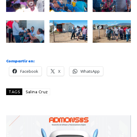
e
v
í
d
e
o
Compartir en:
Facebook
X
WhatsApp
TAGS
Salina Cruz