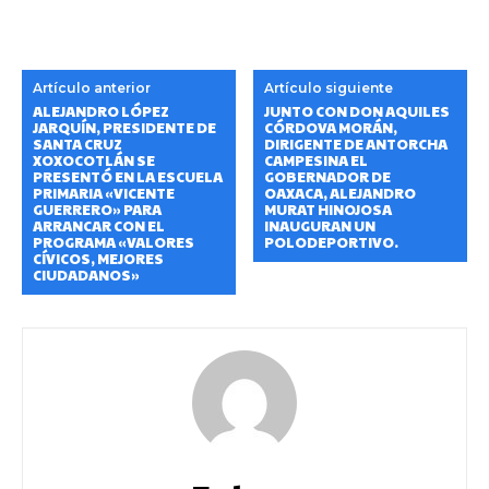
Artículo anterior
Artículo siguiente
ALEJANDRO LÓPEZ
JUNTO CON DON AQUILES
JARQUÍN, PRESIDENTE DE
CÓRDOVA MORÁN,
SANTA CRUZ
DIRIGENTE DE ANTORCHA
XOXOCOTLÁN SE
CAMPESINA EL
PRESENTÓ EN LA ESCUELA
GOBERNADOR DE
PRIMARIA «VICENTE
OAXACA, ALEJANDRO
GUERRERO» PARA
MURAT HINOJOSA
ARRANCAR CON EL
INAUGURAN UN
PROGRAMA «VALORES
POLODEPORTIVO.
CÍVICOS, MEJORES
CIUDADANOS»