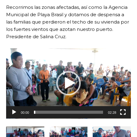
Recorrimos las zonas afectadas, así como la Agencia
Municipal de Playa Brasil y dotamos de despensa a
las familias que perdieron el techo de su vivienda por
los fuertes vientos que azotan nuestro puerto.
Presidente de Salina Cruz.
R
e
p
r
o
d
u
c
t
00:00
02:28
o
r
d